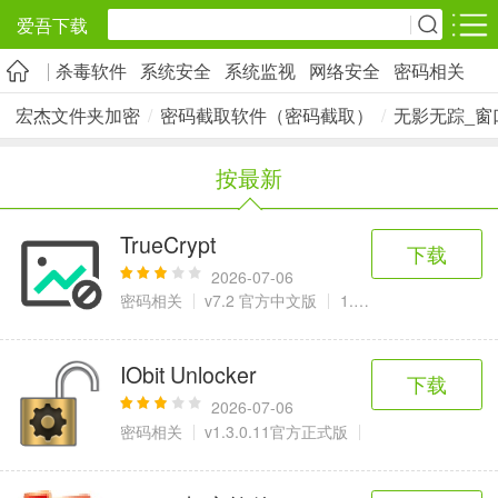
爱吾下载
杀毒软件
系统安全
系统监视
网络安全
密码相关
安卓应用
安卓游戏
宏杰文件夹加密
/
密码截取软件（密码截取）
/
无影无踪_窗
旅游出行
社交通讯
影音播放
按最新
5千+款应用
2千+款应用
1万+款应用
TrueCrypt
下载
实用工具
金融理财
网上购物
2026-07-06
2万+款应用
2百+款应用
6千+款应用
密码相关
v7.2 官方中文版
1.82 MB
资讯阅读
学习办公
生活服务
IObit Unlocker
下载
1万+款应用
3万+款应用
2万+款应用
2026-07-06
密码相关
v1.3.0.11官方正式版
2.14 MB
医疗健康
母婴育儿
趣味娱乐