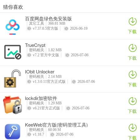
猜你喜欢
iSunshare RAR Password Genius
图纸加密软件(文档加密) V3.0
共享文件夹加密超级大师
PassFab for Word
百度网盘绿色免安装版
详情
详情
详情
详情
其它工具
366.81 MB
v7.37.0.5官方版
2026-06-19
下载
TrueCrypt
密码相关
1.82 MB
v7.2 官方中文版
2026-07-06
下载
IObit Unlocker
密码相关
2.14 MB
4、选择软件的安装位置后点击next进行下一步。
v1.3.0.11官方正式版
2026-07-06
下载
lockdir加密软件
密码相关
1.29 MB
v6.21官方正式版
2026-07-06
下载
KeeWeb官方版(密码管理工具)
密码相关
60.06 M
v1.18.7
2026-07-06
下载