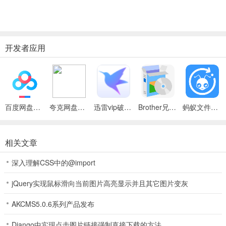
软件功能
1、查找超过+8000个最受欢迎程序的产品密钥：Windows 8.1，
Windows 8，Windows 7，Vista，Windows 10，Microsoft Office，
Adobe CS6，CS5，CS4和CS3，Norton，Electronic Arts游戏，
开发者应用
WinZip，Nero等。 访问“功能”页面，查看所有支持的产品密钥查找器
工作程序的软件列表。
2、Product key Explorer恢复本地和网络计算机上安装的软件的产品
密钥，允许跟踪业务中安装的软件许可证的数量。
3、使用Product Key Explorer，您可以恢复所有主要软件程序丢失的
百度网盘绿色免安装Pc电脑版
夸克网盘官方正式版
迅雷vip破解版永久会员2024版
Brother兄弟 MFC-8480DN多功能一体机ISIS驱动
蚂蚁文件（数据恢复大师）
产品密钥，防止您的投资和资金损失！
4、您可以将产品密钥保存为制表符分隔文本文件（.txt），Excel工作
簿（.xls），CSV逗号分隔（.csv），访问数据库（.mdb），
相关文章
SQLLite3数据库，网页（.html）或XML数据 （xml）文件，打印或复
深入理解CSS中的@import
制到剪贴板。
jQuery实现鼠标滑向当前图片高亮显示并且其它图片变灰
软件特色
1、使用Product Key Explorer，您可以扫描本地或网络计算机并恢复
AKCMS5.0.6系列产品发布
+8000个最流行的软件序列号。
Django中实现点击图片链接强制直接下载的方法