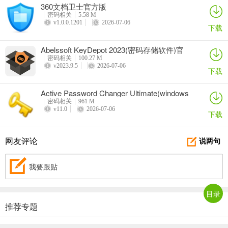
360文档卫士官方版
密码相关
5.58 M
v1.0.0.1201
2026-07-06
下载
Abelssoft KeyDepot 2023(密码存储软件)官
方版
6、将fix文件夹内的文件移动替换到软件安装目录。默认安装位置为：
密码相关
100.27 M
v2023.9.5
2026-07-06
下载
C:\Program Files (x86)\Nsasoft\ProductKeyExplorer。
Active Password Changer Ultimate(windows
密码重置)
密码相关
961 M
v11.0
2026-07-06
下载
网友评论
说两句
我要跟贴
目录
推荐专题
7、打开软件即可使用。