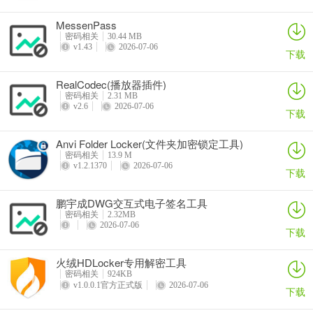
MessenPass
密码相关
30.44 MB
4、点击install进行安装。
v1.43
2026-07-06
下载
RealCodec(播放器插件)
密码相关
2.31 MB
v2.6
2026-07-06
下载
Anvi Folder Locker(文件夹加密锁定工具)
密码相关
13.9 M
v1.2.1370
2026-07-06
下载
鹏宇成DWG交互式电子签名工具
密码相关
2.32MB
5、安装完成厚取消勾选运行软件后点击finish退出安装向导。
2026-07-06
下载
火绒HDLocker专用解密工具
密码相关
924KB
v1.0.0.1官方正式版
2026-07-06
下载