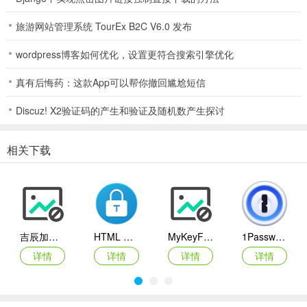
2、Product Key Explorer是市场上最容易使用的工具包。
3、我们提供最高质量和稳定的计划。
旅游网站管理系统 TourEx B2C V6.0 发布
4、我们为您提供无限制的全天候支持。 您将免费获得所有未来版
本。 您的软件许可证是您使用FOREVER的。
wordpress博客如何优化，设置更符合搜索引擎优化
Product Key Explorer安装教程
真有后悔药：这款App可以帮你撤回尴尬短信
1、在本站下载压缩文件后解压到本地点击
Discuz! X2验证码的产生和验证及随机数产生探讨
productkeyexplorer_setup.exe文件进行安装。
2、进入安装向导点击next进行下一步。
相关下载
吉辰加密 V3.0.2.749
HTML Guardian(html代码加密工具)
MyKeyFinder
1Password电脑版
详情
详情
详情
详情
3、同意软件协议后点击next进行下一步。