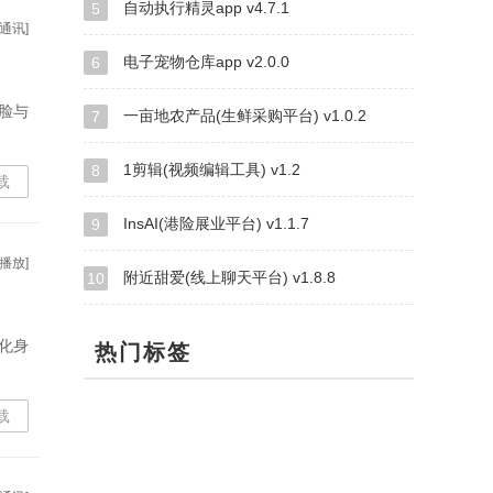
自动执行精灵app v4.7.1
5
通讯]
电子宠物仓库app v2.0.0
6
脸与
一亩地农产品(生鲜采购平台) v1.0.2
7
1剪辑(视频编辑工具) v1.2
8
载
InsAI(港险展业平台) v1.1.7
9
播放]
附近甜爱(线上聊天平台) v1.8.8
10
化身
热门标签
载