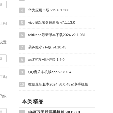
载
华为应用市场 v15.6.1.300
4
vivo游戏魔盒最新版 v7.1.13.0
5
工具]
teltlkapp最新版本下载2024 v2.1.031
6
设置
葫芦娃小y tv版 v4.10.45
7
载
ao3官方网站链接 1.9.0
8
QQ音乐车机版app v2.8.0.4
9
工具]
微信最新版本2024 v8.0.45安卓手机版
10
的依
本类精品
载
申银万国股票手机版 v9.0.0.0
1