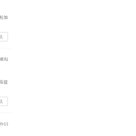
松加
载
通讯]
应提
载
办公]