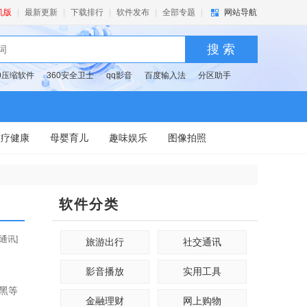
机版
|
最新更新
|
下载排行
|
软件发布
|
全部专题
|
网站导航
搜 索
60压缩软件
360安全卫士
qq影音
百度输入法
分区助手
医疗健康
母婴育儿
趣味娱乐
图像拍照
软件分类
通讯]
旅游出行
社交通讯
影音播放
实用工具
黑等
金融理财
网上购物