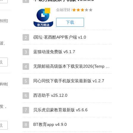
金融理财 /
拍照]
下载
i国坛·茗酉酷APP客户端 v1.0
2
波、
蓝猫动漫免费版 v5.1.7
3
载
无限邮箱高级版本下载安装2026(Temp Mail) v4.00
4
同心同悦下载手机版安装最新版 v1.2.7
5
购物]
西语助手 v25.12.0
6
发，
贝乐虎启蒙教育最新版 v5.6.6
7
BT教育app v4.9.0
8
载