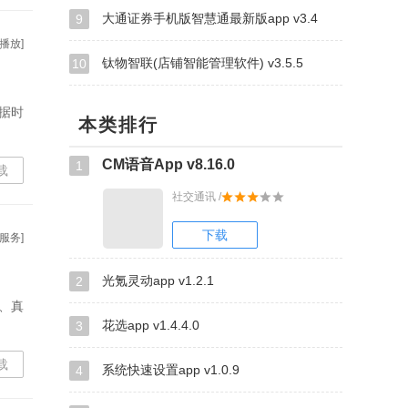
大通证券手机版智慧通最新版app v3.4
9
播放]
钛物智联(店铺智能管理软件) v3.5.5
10
据时
本类排行
CM语音App v8.16.0
1
载
社交通讯 /
下载
服务]
光氪灵动app v1.2.1
2
、真
花选app v1.4.4.0
3
载
系统快速设置app v1.0.9
4