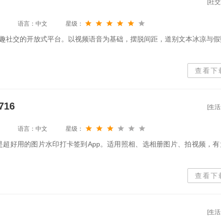
[社交
语言：中文
星级：
趣社交的开放式平台。以视频语音为基础，摆脱间距，道别文本冰凉与假
查看下
716
[生活
语言：中文
星级：
，是超好用的图片水印打卡签到App。适用照相、选相册图片、拍视频，有
查看下
[生活