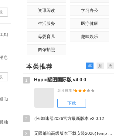
资讯阅读
学习办公
载
生活服务
医疗健康
工具]
母婴育儿
趣味娱乐
图像拍照
消息
本类推荐
年
月
周
载
Hypic醒图国际版 v4.0.0
1
影音播放 /
通讯]
下载
小6加速器2026官方最新版本 v2.0.12
2
孤独
无限邮箱高级版本下载安装2026(Temp Mail) v4.00
3