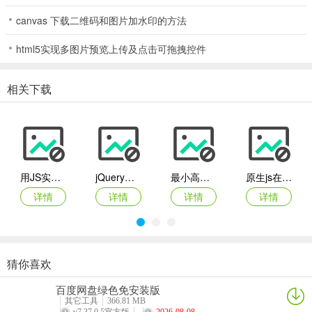
canvas 下载二维码和图片加水印的方法
html5实现多图片预览上传及点击可拖拽控件
相关下载
用JS实现2个DIV等高
jQuery按年月柱状图表代码
最小高度能自适应高度IE.FF全兼容的div设置
原生js在线编辑excel表格代码
详情
详情
详情
详情
猜你喜欢
原生JS表格列表全选反选代码
jQuery头部固定表格滚动条代码
jquery抽屉式图片展示效果
CSS3响应式表格布局代码
百度网盘绿色免安装版
详情
详情
详情
详情
其它工具
366.81 MB