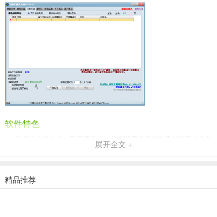
软件特色
1、它是完全绿色的，不需要安装。共享试用发送的电子邮件不包含任
展开全文 +
何广告。
2、独家支持将电子邮件内容自动发送成图片，图片大小随机变化，轻
精品推荐
松突破内容被电子邮件服务屏蔽的问题。
3、人性化的发送流程提示信息更贴近您的使用，让您一目了然的看到
如何调整参数，提高发送效率。