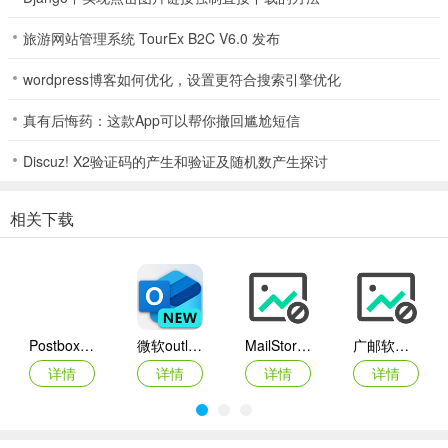
查询数，减少了发送SMTP中继时的连接数。
旅游网站管理系统 TourEx B2C V6.0 发布
3、支持重传，可以设置重传次数，提高发送成功率!
4、支持以网页形式发送。
wordpress博客如何优化，设置更符合搜索引擎优化
5、支持暗送功能，发送速度可十几倍到几十倍，一对一发送，收件人
真有后悔药：这款App可以帮你撤回尴尬短信
只能看到自己的邮箱地址，看不到其他收件人的邮箱。
Discuz! X2验证码的产生和验证及随机数产生探讨
6、利用各种先进技术使邮件由垃圾桶改为发往邮箱。
相关下载
软件功能
1、系统提供了强大的变量函数。如果还不够，可以自定义变量。通过
变量，每一封发出的信都不同于前一封，从而达到改变的目的。例
如，设置变量“ran”\ulc\uchar[5-7]”，发送消息时将自动生成5-7个小写
字符串。
Postbox正式版
微软outlook邮箱pc端
MailStore Home
广邮软件邮件生成验证系统
2、采用多线程先进技术，每小时可发送数十万包，发送效率极高。
详情
详情
详情
详情
3、支持大量邮件群发，可以快速发送数以亿计的电子邮件地址，以文
件的形式导入，快捷方便。