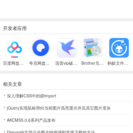
4、界面简单易用。最好自定义发送设置，让新手尽快学会，用flash
设置演示动画。
5、支持自定义邮件和修改邮件头的功能，完美模拟各种流行的邮件客
开发者应用
户端(如outlook、Foxmail等)的发送过程。
6、支持特定的发送功能。例如，如果电子邮件地址为“X Company
Y”，则可以在发送时将“X Company Y”的任何特定信息添加到电子邮
件的内容或标题中。只要用我们的格式写电子邮件地址就行了。
百度网盘绿色免安装Pc电脑版
夸克网盘官方正式版
迅雷vip破解版永久会员2024版
Brother兄弟 MFC-8480DN多功能一体机ISIS驱动
蚂蚁文件（数据恢复大师）
7、您可以设置电子邮件地址、标题和多人同时发送电子邮件。发送
时，系统会自动旋转，每次内容不同。
相关文章
软件亮点
深入理解CSS中的@import
1、同时支持直接发送和中继SMTP发送。如果直接SMTP发送失败，
可以自动将中继SMTP发送或中继SMTP发送失败切换为直接SMTP发
jQuery实现鼠标滑向当前图片高亮显示并且其它图片变灰
送，大大提高了发送成功率。
AKCMS5.0.6系列产品发布
2、它支持直接和中继SMTP缓存发送，有效减少了直接发送时的MX
Django中实现点击图片链接强制直接下载的方法