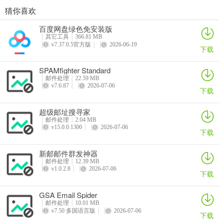
4、支持断点发送，每1分钟自动保存一次快速断点，下次可以从断点
猜你喜欢
冲浪的鱼百度批量注册助手
阿里邮箱个人版
GSA Email Verifier
loop email邮箱办公软件
开始发送，不用担心意外情况，需要从头重新发送，高效安全。
百度网盘绿色免安装版
详情
详情
详情
详情
其它工具
366.81 MB
5、支持直接发送。可以同时导入多个DNS解析地址。邮件可以直接
v7.37.0.5官方版
2026-06-19
下载
发送到另一方的邮箱，无需中转。
SPAMfighter Standard
邮件处理
22.59 MB
v7.6.87
2026-07-06
下载
超级邮址搜寻家
邮件处理
2.04 MB
v15.0.0.1300
2026-07-06
下载
新邮邮件群发神器
邮件处理
12.39 MB
v1.0.2.8
2026-07-06
下载
GSA Email Spider
邮件处理
10.01 MB
v7.50 多国语言版
2026-07-06
下载