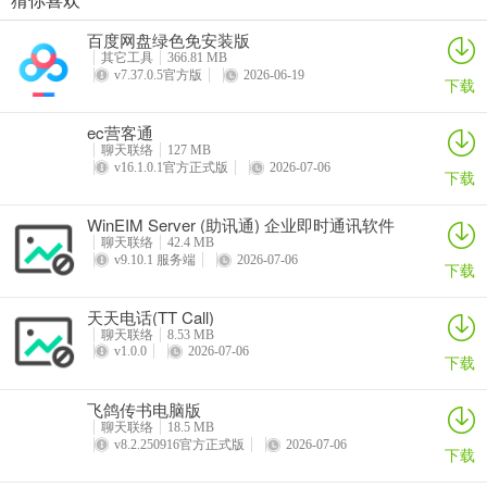
旺信(阿里旺旺手机版)
阿里旺旺买家版
阿里旺旺Win8版
阿里旺旺卖家版官方下载
百度网盘绿色免安装版
详情
详情
详情
详情
其它工具
366.81 MB
v7.37.0.5官方版
2026-06-19
下载
ec营客通
聊天联络
127 MB
v16.1.0.1官方正式版
2026-07-06
下载
WinEIM Server (助讯通) 企业即时通讯软件
聊天联络
42.4 MB
v9.10.1 服务端
2026-07-06
下载
天天电话(TT Call)
聊天联络
8.53 MB
v1.0.0
2026-07-06
下载
飞鸽传书电脑版
聊天联络
18.5 MB
v8.2.250916官方正式版
2026-07-06
下载