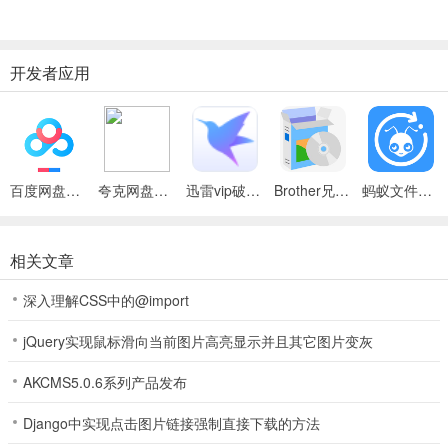
还支持用户自己从电脑磁盘中添加图片作皮肤设置
开发者应用
消息管理器功能，帮助用户实时查收消息，可以删除已过期的消
息
好友分组功能，职业化给好友划分不同的组别，方便用户查找好
友
百度网盘绿色免安装Pc电脑版
夸克网盘官方正式版
迅雷vip破解版永久会员2024版
Brother兄弟 MFC-8480DN多功能一体机ISIS驱动
蚂蚁文件（数据恢复大师）
添加联系人功能，支持用户通过淘宝账号、手机号码以及淘信二
维码添加好友
相关文章
群组管理功能，支持用户加入到交流群组，还可以自己创建群组
深入理解CSS中的@import
一键搜索功能，支持用户输入关键字搜索联系人、淘宝交流群以
及宝贝
jQuery实现鼠标滑向当前图片高亮显示并且其它图片变灰
阿里旺旺电脑版安装步骤
AKCMS5.0.6系列产品发布
1、在本站下载最新版阿里旺旺安装包，双击运行。
Django中实现点击图片链接强制直接下载的方法