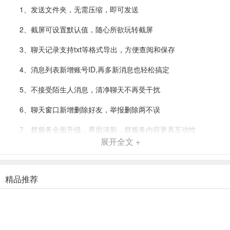
1、发送文件夹，无需压缩，即可发送
2、截屏可设置默认值，随心所欲玩转截屏
3、聊天记录支持txt等格式导出，方便查阅和保存
4、消息列表新增账号ID,再多新消息也轻松搞定
5、不接受陌生人消息，清净聊天不再受干扰
6、聊天窗口新增删除好友，举报删除两不误
7、群服务全面升级，界面清新，群服务内容更具互动性
展开全文 +
8、群聊天消息显示速度提升，让消息不再延迟
阿里旺旺电脑版软件特色
精品推荐
个性签名编辑功能，支持用户编辑自己的个性签名
用户可以将个性签名分享给淘宝好友
皮肤设置功能，为用户提供了许多款式的皮肤以供挑选