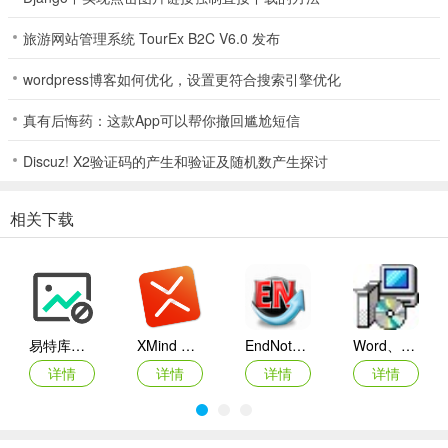
可以将图表导出成不同分辨率且不同格式的图片，包括 JPG、TIFF、
PNG、BMP 等不同图片格式；
旅游网站管理系统 TourEx B2C V6.0 发布
6、取色器
wordpress博客如何优化，设置更符合搜索引擎优化
可以供用户拾取电脑屏幕内任意处的颜色数值，并将该颜色填充图表
真有后悔药：这款App可以帮你撤回尴尬短信
图形区域或者设定文本；同时也提供了不同颜色主题方案的「颜色模
Discuz! X2验证码的产生和验证及随机数产生探讨
板」供用户直接使用；
7、数据标签
相关下载
可以帮助用户添加数据系列的标签，并设定其数值单位与格式，同时
也可以设定饼图与圆环图的数据标签排布格式，包括按标签位置切线
与射线排布两种方式；
8、数据小偷
易特库存管理软件
XMind ZEN(思维导图软件)
EndNote X6
Word、Excel、PowerPoint 2007兼容包下载 (兼容2003补丁插件包)
可以以半自动的方式，帮助用户直接提取图片中图表内容的数据，从
详情
详情
详情
详情
而可以获取原图表的数据系列数值；
9、多图神器