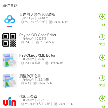
猜你喜欢
可以以分面的形式一键绘制多个数据格式相似的图表，包括散点图、
EXCEL必备工具箱
启信宝
procepool流程建模系统
恒源好用订单管理系统
柱形图、面积图、条形图、瀑布图等诸多图表。
百度网盘绿色免安装版
详情
详情
详情
详情
其它工具
366.81 MB
10、图表主题模块
v7.37.0.5官方版
2026-06-19
下载
EasyShu 也能实现图表美化的需求，内置背景风格与颜色主题两个控
Psytec QR Code Editor
件，可以一键切换图表的颜色主图与背景风格：
办公软件
212 KB
2.4.3
2026-07-06
下载
11、背景风格
可以一键转换图表的图表区颜色、网格线线条颜色与类型、坐标轴标
FirstObject XML Editor
办公软件
382 KB
签位置等图表元素格式，但只限于 EasyShu 插件绘制的图表，从而实
2.3.4 汉化版
2026-07-06
下载
现多种商业经典期刊或者报纸上图表风格；
12、颜色主题
启盟传真之星
办公软件
12.21 MB
6.3
2026-07-06
提供了 ggplot2、Set1、Ste2、Set3、Paired、Dark2、Accent、《商
下载
业周刊》、《华尔街日报》、《经济学人》等 14 种颜色主题方案，
优因云会议
可以一键转换 Excel 的默认颜色主题方案。
办公软件
26.7 MB
v3.26.39官方正式版
2026-07-06
下载
软件特色