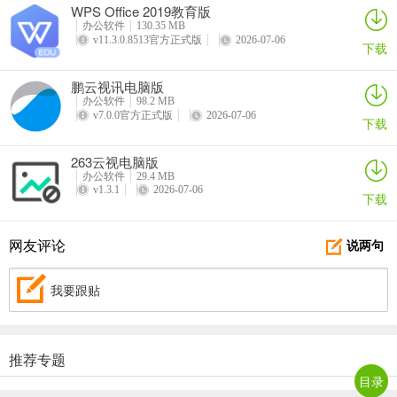
WPS Office 2019教育版
办公软件
130.35 MB
2、多版兼：一次安装，全面兼容
v11.3.0.8513官方正式版
2026-07-06
下载
可以安装于32位或64位的Windows平台（Windows XP, Vista和
鹏云视讯电脑版
Windows 7）上，并全面支持32位Excel 2003、Excel 2007、Excel
办公软件
98.2 MB
2010和Excel 2013 。
v7.0.0官方正式版
2026-07-06
下载
3、持久动力：自动更新，持续改进
263云视电脑版
集成了近百个功能模块，并且可以通过自动更新功能帮助用户方便的
办公软件
29.4 MB
v1.3.1
2026-07-06
升级到新版本，获取更多的功能。Excel Home开发团队将持续不断地
下载
为软件的扩展与改进付出努力。
网友评论
说两句
更新日志
v2.8版本
我要跟贴
-优化了【不等宽柱形图】和【马赛克图】(也称Mekko马克图)的图表
样式，追加大量的辅助数据标签供自定义使用
推荐专题
-增加取色器功能的【设置线框颜色】，可对折线图线条、图表边框等
目录
填充指定颜色