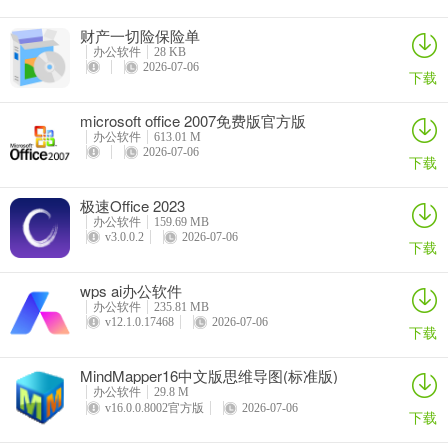
1、多数据系列图表的绘制一般需要使用数据添加功能。
财产一切险保险单
办公软件
28 KB
2、软件从一定程度上克服了在平面上展示高维数据的困难。
2026-07-06
下载
3、可以通过读入现有的柱形图或曲线图，自动或手动的方法，读并获
microsoft office 2007免费版官方版
得图表的原始数据。
办公软件
613.01 M
2026-07-06
下载
4、自动实现图表背景风格的设定与转换。
5、可以实现颜色主题的自动转。
极速Office 2023
办公软件
159.69 MB
v3.0.0.2
2026-07-06
6、可以选择合适的函数对数据点进行拟合。
下载
7、自动生成D3.js类型的图表。
wps ai办公软件
办公软件
235.81 MB
v12.1.0.17468
2026-07-06
推荐理由
下载
1、极致效率：一切为了高效
MindMapper16中文版思维导图(标准版)
办公软件
29.8 M
以提升Excel的操作效率为宗旨，针对Excel用户在数据处理与分析过
v16.0.0.8002官方版
2026-07-06
下载
程中的多项常用需求，开发出相应的功能模块。从而让繁琐或难以实
现的操作变得简单可行，甚至能够一键完成。