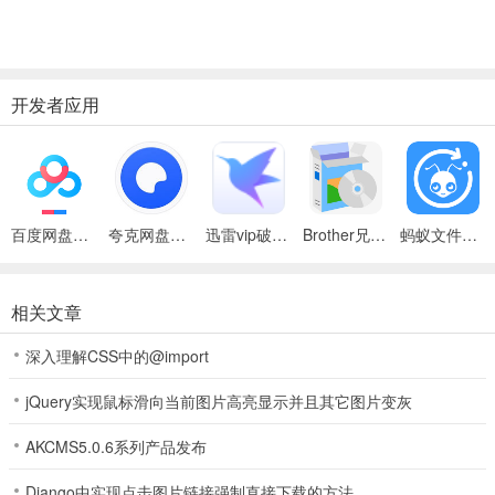
不同情景下的数据，包括类别对比、时间趋势、部分整体、差异对
比、瀑布构成。
2、新型图表模块
开发者应用
绘制复杂类型的图表，原本需要使用 Excel 大量辅助数据与数据计算
才能实现，如今结合该模块就可一键绘制，包括柱形图、条形图、面
积图、散点图、环形图、统计图。
3、辅助功能模块
百度网盘绿色免安装Pc电脑版
夸克网盘官方正式版
迅雷vip破解版永久会员2024版
Brother兄弟 MFC-8480DN多功能一体机ISIS驱动
蚂蚁文件（数据恢复大师）
除了以上智能生成图表类型的功能外，EasyShu 还提供了众多实用小
工具，包括位置标定、多图神器、图表导出、取色器、数据小偷、数
据标签等功能，可以帮助用户更好地操作图表元素
相关文章
4、位置标定
深入理解CSS中的@import
可以将图表变形定位到固定单元格区域内，从而可以对齐表格，跟表
jQuery实现鼠标滑向当前图片高亮显示并且其它图片变灰
格数据完美融合；
AKCMS5.0.6系列产品发布
5、图表导出
Django中实现点击图片链接强制直接下载的方法